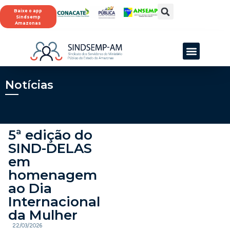
Baixe o app
Sindsemp
Amazonas
Notícias
5ª edição do
SIND-DELAS
em
homenagem
ao Dia
Internacional
da Mulher
22/03/2026