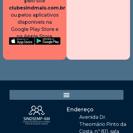
pelo site
clubesindmais.com.br
ou pelos aplicativos
disponíveis na
Google Play Store e
na Apple Store.
Endereço
Avenida Dr.
Theomário Pinto da
Costa, n.º 811, sala