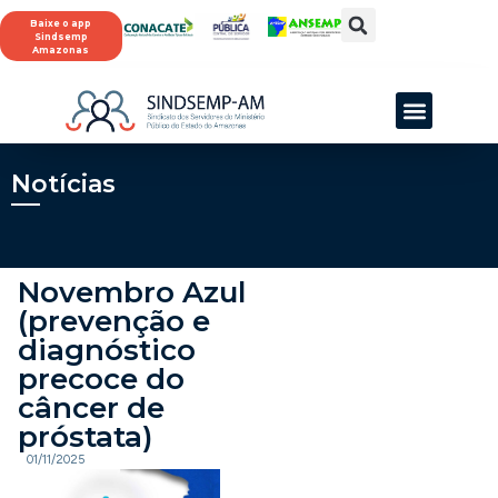
Baixe o app
Sindsemp
Amazonas
SINDSEMP-AM
Notícias
Novembro Azul
(prevenção e
diagnóstico
precoce do
câncer de
próstata)
01/11/2025