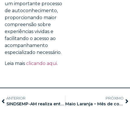
um importante processo
de autoconhecimento,
proporcionando maior
compreensão sobre
experiências vividas e
facilitando o acesso ao
acompanhamento
especializado necessário.
Leia mais
clicando aqui
.
ANTERIOR
PRÓXIMO
SINDSEMP-AM realiza entrega de brindes pelo Dia Internacional da Mulher
Maio Laranja – Mês de combate ao abuso e à exploração sexual de crianças e adolescentes