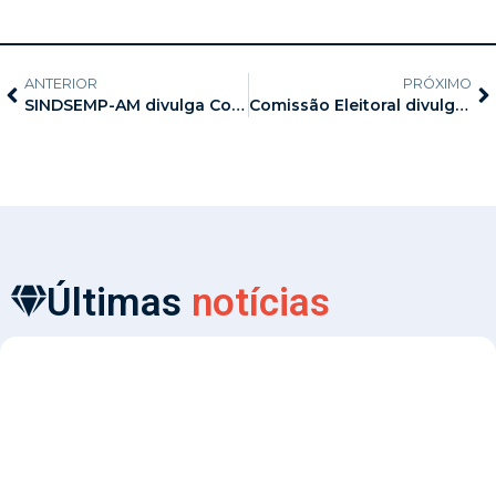
ANTERIOR
PRÓXIMO
SINDSEMP-AM divulga Colônia de Férias da Happy Bee Educação Infantil Bilíngue, parceira do sindicato
Comissão Eleitoral divulga regras para participação nas eleições do SINDSEMP-AM
Últimas
notícias