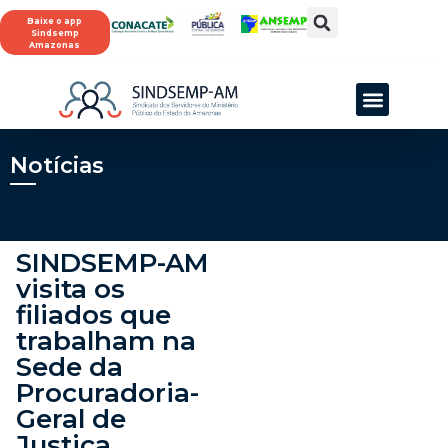
Baixe o app
Sindsemp
Amazonas
Notícias
SINDSEMP-AM
visita os
filiados que
trabalham na
Sede da
Procuradoria-
Geral de
Justiça