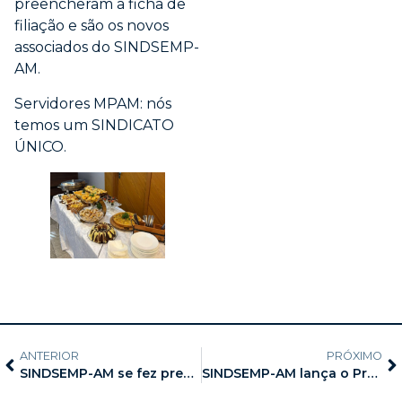
preencheram a ficha de
filiação e são os novos
associados do SINDSEMP-
AM.
Servidores MPAM: nós
temos um SINDICATO
ÚNICO.
ANTERIOR
PRÓXIMO
SINDSEMP-AM se fez presente à Cerimônia de Posse de sete candidatos aprovados no último concurso público do MP-AM
SINDSEMP-AM lança o Projeto “Momento Check-up”