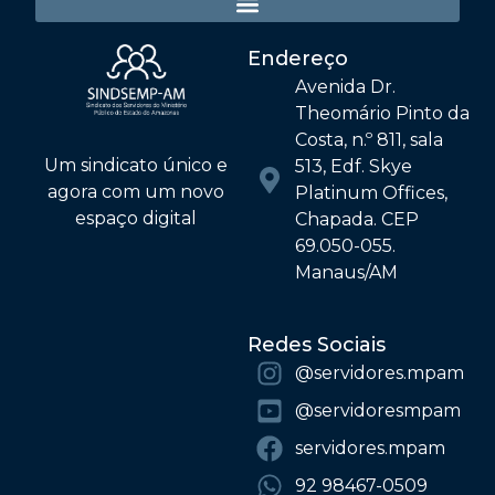
Endereço
Avenida Dr.
Theomário Pinto da
Costa, n.º 811, sala
Um sindicato único e
513, Edf. Skye
agora com um novo
Platinum Offices,
espaço digital
Chapada. CEP
69.050-055.
Manaus/AM
Redes Sociais
@‌servidores.mpam
@‌servidoresmpam
servidores.mpam
92 98467-0509