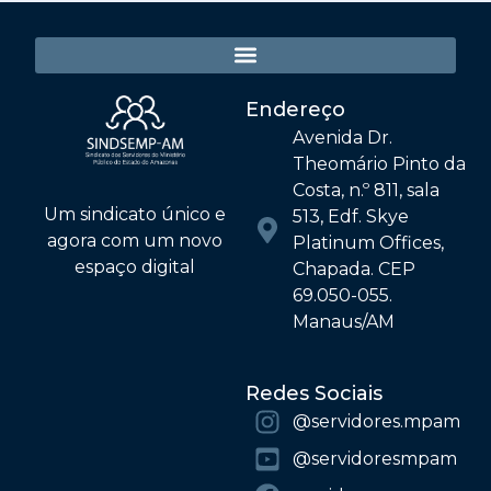
Endereço
Avenida Dr.
Theomário Pinto da
Costa, n.º 811, sala
Um sindicato único e
513, Edf. Skye
agora com um novo
Platinum Offices,
espaço digital
Chapada. CEP
69.050-055.
Manaus/AM
Redes Sociais
@‌servidores.mpam
@‌servidoresmpam