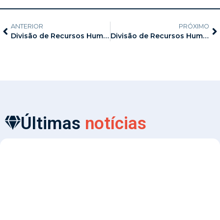
ANTERIOR
PRÓXIMO
Divisão de Recursos Humanos do MPAM, com o apoio do SINDSEMP-AM, realiza ação voltada à emissão das carteiras funcionais dos servidores
Divisão de Recursos Humanos do MPAM, com o apoio do SINDSEMP-AM, dá continuidade à Ação voltada à emissão de carteiras funcionais dos servidores
Últimas
notícias