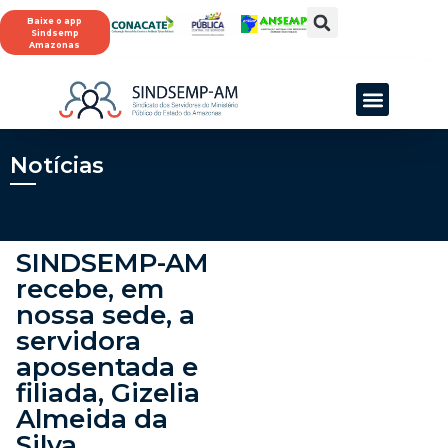
Baixe o app
Sindsemp
Amazonas
Notícias
SINDSEMP-AM
recebe, em
nossa sede, a
servidora
aposentada e
filiada, Gizelia
Almeida da
Silva