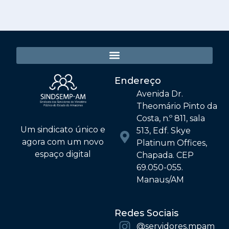
Endereço
Avenida Dr.
Theomário Pinto da
Costa, n.º 811, sala
Um sindicato único e
513, Edf. Skye
agora com um novo
Platinum Offices,
espaço digital
Chapada. CEP
69.050-055.
Manaus/AM
Redes Sociais
@‌servidores.mpam