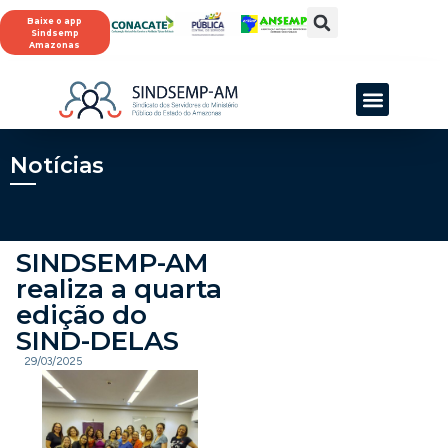
Baixe o app
Sindsemp
Amazonas
SINDSEMP-AM
Notícias
SINDSEMP-AM
realiza a quarta
edição do
SIND-DELAS
29/03/2025