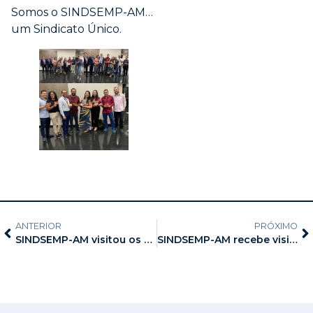
Somos o SINDSEMP-AM…
um Sindicato Único.
ANTERIOR
PRÓXIMO
SINDSEMP-AM visitou os filiados e filiadas lotados nas Unidades Descentralizadas da Paraíba, da Belo Horizonte e do Aleixo
SINDSEMP-AM recebe visita da Procuradora de Justiça aposentada, a Exma. Sra. Dra. Maria José Silva de Aquino