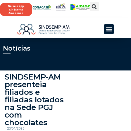
Baixe o app
Sindsemp
Amazonas
SINDSEMP-AM
Notícias
SINDSEMP-AM
presenteia
filiados e
filiadas lotados
na Sede PGJ
com
chocolates
23/04/2025