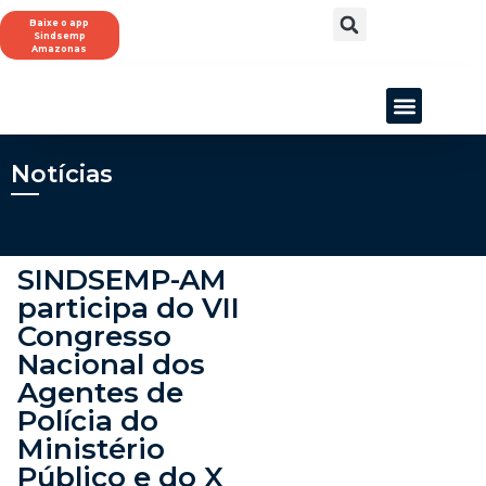
Baixe o app
Sindsemp
Amazonas
SINDSEMP-AM
Notícias
SINDSEMP-AM
participa do VII
Congresso
Nacional dos
Agentes de
Polícia do
Ministério
Público e do X