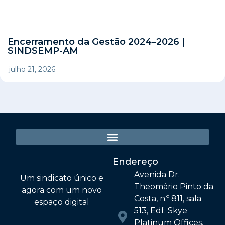
Encerramento da Gestão 2024–2026 |
SINDSEMP-AM
julho 21, 2026
Endereço
Avenida Dr.
Um sindicato único e
Theomário Pinto da
agora com um novo
Costa, n.º 811, sala
espaço digital
513, Edf. Skye
Platinum Offices,