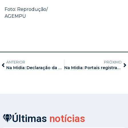
Foto: Reprodução/
AGEMPU
ANTERIOR
PRÓXIMO
Na Mídia: Declaração da presidente Wladia Maia com orientações de saúde para o Carnaval
Na Mídia: Portais registram apoios do SINDSEMP-AM ao movimento de fortalecimento sindical
Últimas
notícias