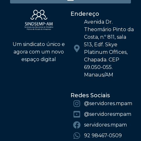
Endereço
Avenida Dr.
Theomário Pinto da
Costa, n.º 811, sala
Um sindicato único e
513, Edf. Skye
agora com um novo
Platinum Offices,
espaço digital
Chapada. CEP
69.050-055.
Manaus/AM
Redes Sociais
@‌servidores.mpam
@‌servidoresmpam
servidores.mpam
92 98467-0509