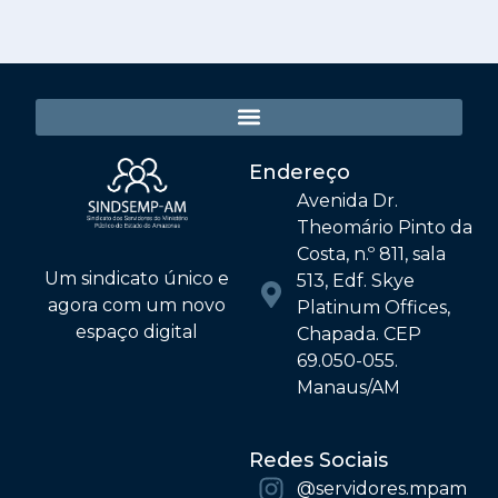
Endereço
Avenida Dr.
Theomário Pinto da
Costa, n.º 811, sala
Um sindicato único e
513, Edf. Skye
agora com um novo
Platinum Offices,
espaço digital
Chapada. CEP
69.050-055.
Manaus/AM
Redes Sociais
@‌servidores.mpam