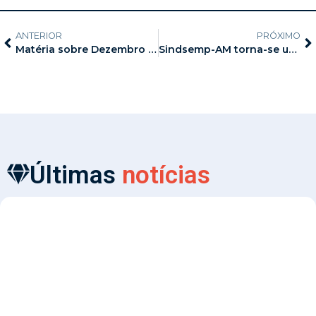
ANTERIOR
PRÓXIMO
Matéria sobre Dezembro Vermelho e conscientização sobre o HIV repercute na imprensa com participação do SINDSEMP-AM
Sindsemp-AM torna-se um dos sindicatos mais representativos do serviço público no Amazonas
Últimas
notícias