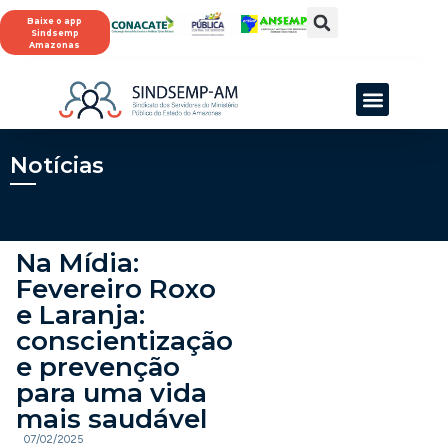
Baixe o app
Sindsemp
Amazonas
Notícias
Na Mídia:
Fevereiro Roxo
e Laranja:
conscientização
e prevenção
para uma vida
mais saudável
07/02/2025