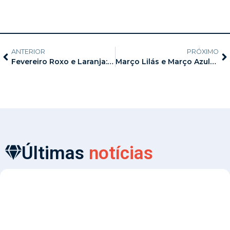
ANTERIOR
PRÓXIMO
Fevereiro Roxo e Laranja: conscientização e prevenção para uma vida mais saudável
Março Lilás e Março Azul-Marinho, causas apoiadas pelo SINDSEMP-AM
Últimas
notícias