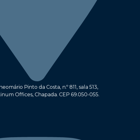
eomário Pinto da Costa, n.º 811, sala 513,
tinum Offices, Chapada. CEP 69.050-055.