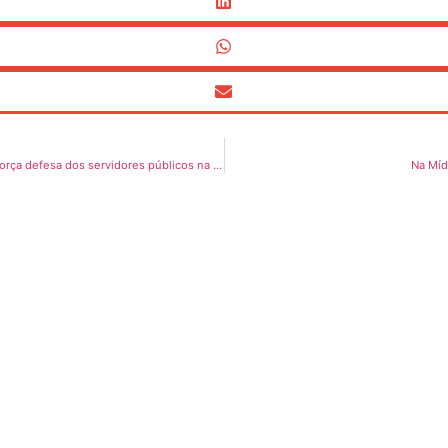
Na Mídia: SINDSEMP-AM marca presença no X Congresso da CONACATE e reforça defesa dos servidores públicos na era da inovação
Na Míd