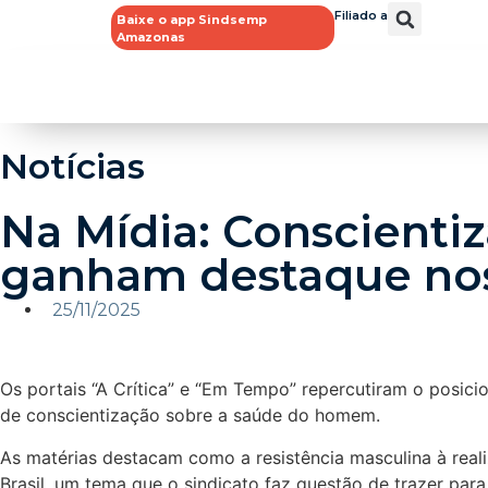
Filiado a
Baixe o app Sindsemp
Amazonas
Notícias
Na Mídia: Conscient
ganham destaque nos
25/11/2025
Os portais “A Crítica” e “Em Tempo” repercutiram o pos
de conscientização sobre a saúde do homem.
As matérias destacam como a resistência masculina à real
Brasil, um tema que o sindicato faz questão de trazer par