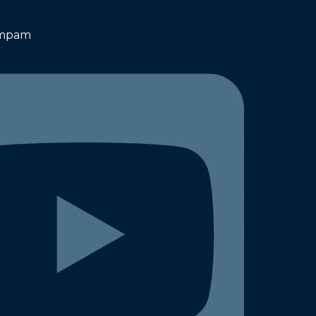
.mpam