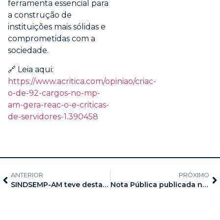
ferramenta essencial para
a construção de
instituições mais sólidas e
comprometidas com a
sociedade.
🔗 Leia aqui:
https://www.acritica.com/opiniao/criac-
o-de-92-cargos-no-mp-
am-gera-reac-o-e-criticas-
de-servidores-1.390458
ANTERIOR
PRÓXIMO
SINDSEMP-AM teve destaque em três matérias -no Jornal e no Portal A Crítica e no Portal Em Tempo
Nota Pública publicada no jornal A Crítica