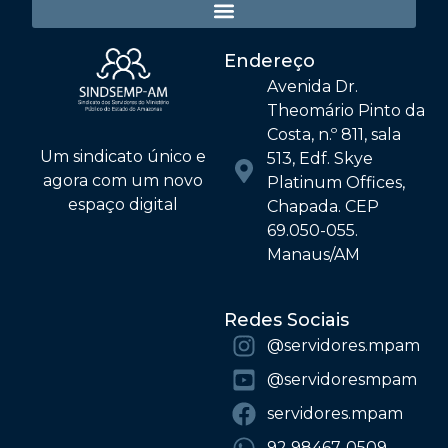
Endereço
Avenida Dr.
Theomário Pinto da
Costa, n.º 811, sala
Um sindicato único e
513, Edf. Skye
agora com um novo
Platinum Offices,
espaço digital
Chapada. CEP
69.050-055.
Manaus/AM
Redes Sociais
@‌servidores.mpam
@‌servidoresmpam
servidores.mpam
92 98467-0509